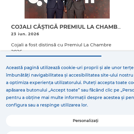
COJALI CÂȘTIGĂ PREMIUL LA CHAMBRE 2026 PENTRU INOVAȚIE CU JALTEST ESB
23 iun. 2026
Cojali a fost distinsă cu Premiul La Chambre
2026 ...
Citiți mai mult
Această pagină utilizează cookie-uri proprii și ale unor terțe
îmbunătăți navigabilitatea și accesibilitatea site-ului nostr
a optimiza experiența utilizatorului. Puteți accepta toate co
apăsarea butonului „Accept toate” sau făcând clic pe „Perso
pentru a obține mai multe informații despre acestea și pen
COJALI S.L.
configura sau a respinge utilizarea lor.
Avenida de la Industria s/n
13610 Campo de Criptana, España
Personalizați
Tel: +34 926 58 96 70
Start