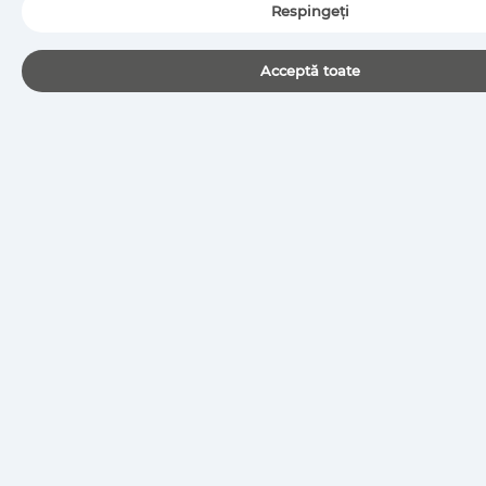
|
Politica de protecție a datelor cu caracter personal
Respingeți
|
Condiții generale de utilizare
Acceptă toate
Copyright © 2026 Cojali S.L. All rights reserved
COJALI
Cojali Parts
Jaltest Solutions
OEM Solutions
HARTA SITE-LUI WEB
Start
Contact