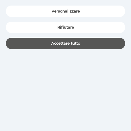
Personalizzare
Rifiutare
Accettare tutto
COJALI SI AGGIUDICA IL PREMIO LA CHAMBRE 2026 PER L'INNOVAZIONE CON JALTEST ESB
23 giu 2026
Cojali si aggudica il Premio La Chambre 2026
nella ...
Per saperne di più