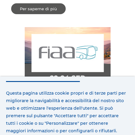
Per saperne di più
FIAA 2026 OSPITERÀ LE ULTIME INNOVAZIONI TECNOLOGICHE DI COJALI PER IL SETTORE DEL TRASPORTO PASSEGGERI.
Questa pagina utilizza cookie propri e di terze parti per
1 lug 2026
migliorare la navigabilità e accessibilità del nostro sito
web e ottimizzare l'esperienza dell'utente. Si può
Cojali parteciperà ancora una volta come
premere sul pulsante "Accettare tutti" per accettare
espositor ...
tutti i cookie o su "Personalizzare" per ottenere
Per saperne di più
maggiori informazioni o per configurarli o rifiutarli.