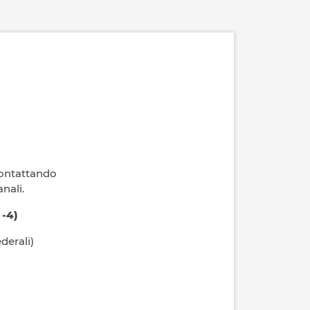
contattando
nali.
 -4)
derali)