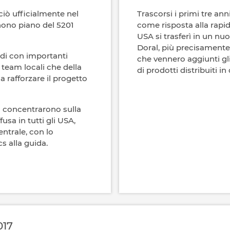
nciò ufficialmente nel
Trascorsi i primi tre an
 nono piano del 5201
come risposta alla rapid
USA si trasferì in un nu
Doral, più precisamente
rdi con importanti
che vennero aggiunti gli
i team locali che della
di prodotti distribuiti i
a rafforzare il progetto
si concentrarono sulla
usa in tutti gli USA,
entrale, con lo
s alla guida.
017