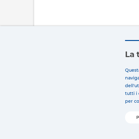
La 
Questa
naviga
dell'u
tutti 
per con
P