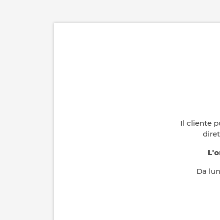
Il cliente
dire
L'o
Da lun