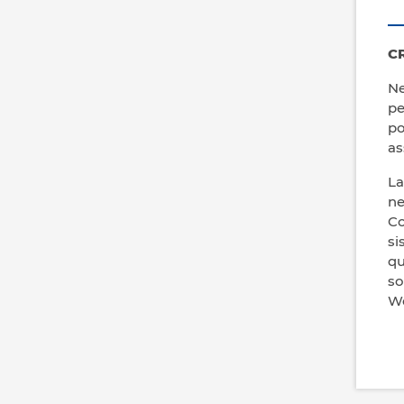
C
Ne
pe
po
as
La
ne
Co
si
qu
so
We