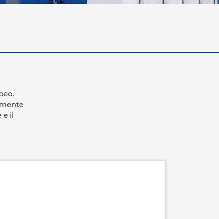
opeo.
almente
e il