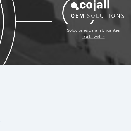
Soluciones
para fabricantes
Ir a la
w
eb >
el