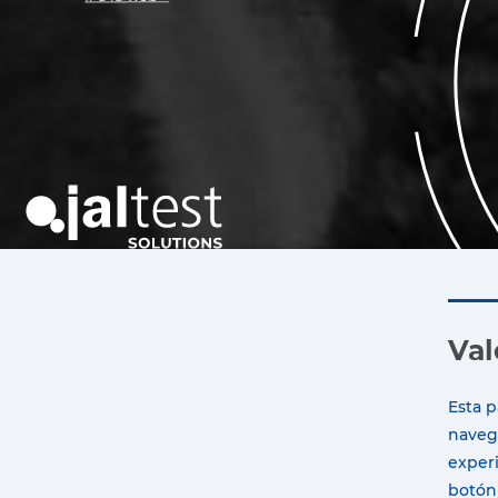
Solucio
n
es
T
ec
n
ológicas
p
a
r
a el se
c
t
or de la au
t
o
m
oción
Ir a la
w
eb >
Val
Esta p
navega
experi
botón 