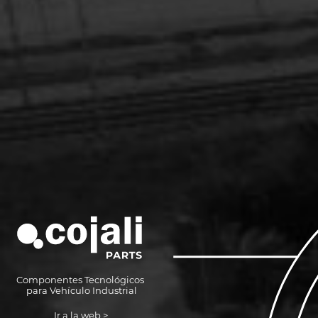
C
ompo
n
en
t
es
T
ec
n
ológi
c
os
p
a
r
a
V
ehículo I
n
dust
r
ial
Ir a la
w
eb >