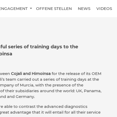
ENGAGEMENT
OFFENE STELLEN
NEWS
VIDEOS
ul series of training days to the
oinsa
tween
Cojali and Himoinsa
for the release of its OEM
i’s team carried out a series of training days at the
company of Murcia, with the presence of the
of their subsidiaries around the world: UK, Panama,
oland and Germany.
re able to contrast the advanced diagnostics
reat advantage that it will entail for all their service