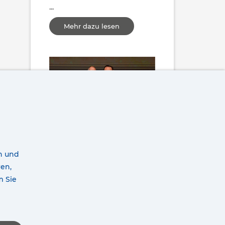
...
Mehr dazu lesen
COJALI GEWINNT MIT JALTEST ESB DEN LA CHAMBRE-PREIS 2026 IN DER KATEGORIE INNOVATION
23.06.2026
rn und
ren,
Cojali wurde mit dem La
m Sie
Chambre-Preis 2026 in der
...
Mehr dazu lesen