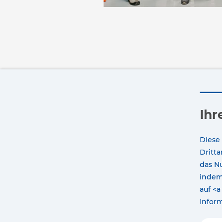
Ihr
Diese
Dritt
das Nu
indem 
auf <a
Infor