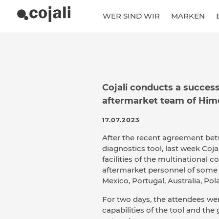
WER SIND WIR
MARKEN
Cojali conducts a successf
aftermarket team of Him
17.07.2023
After the recent agreement be
diagnostics tool, last week Cojal
facilities of the multinational 
aftermarket personnel of some 
Mexico, Portugal, Australia, P
For two days, the attendees we
capabilities of the tool and the g