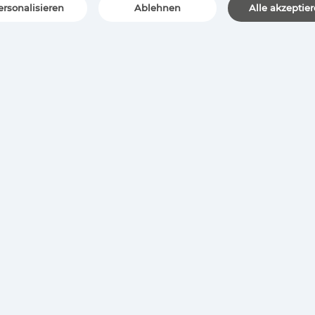
ersonalisieren
Ablehnen
Alle akzeptie
COJALI
WEBSITE-KARTE
Cojali Parts
Home
Jaltest Solutions
Kontakt
OEM Solutions
Zertifizierungen
Marken
Engagement
Offene Stellen
News
Videos
Hauptsitz cojali
Cojali Italia
Cojali France
Cojali USA
Cojali India