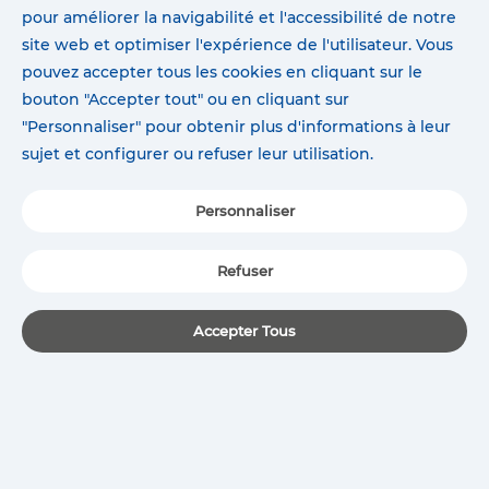
Le nombre d'assistances techniques
pour améliorer la navigabilité et l'accessibilité de notre
demandées par le client est indéfini,
site web et optimiser l'expérience de l'utilisateur. Vous
pouvant contacter directement notre
pouvez accepter tous les cookies en cliquant sur le
service à travers des voies suivantes.
bouton "Accepter tout" ou en cliquant sur
L'horaire d'Assistance Technique est de
"Personnaliser" pour obtenir plus d'informations à leur
08h30 à 12h00 et de 14h00 à 18h00
sujet et configurer ou refuser leur utilisation.
(UTC+1)
Du lundi au vendredi (sauf jours fériés)
Personnaliser
+33 557 35 99 66
Refuser
Heure locale:
07: 20: 08
Heure en France:
09: 20: 08
Accepter Tous