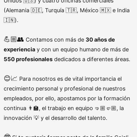
Unidos 🇺🇸) y cuatro oficinas comerciales
(Alemania 🇩🇪, Turquía 🇹🇷, México 🇲🇽 e India
🇮🇳).
💪🏼👥
Contamos con más de
30 años de
experiencia
y con un equipo humano de
más de
550 profesionales
dedicados a diferentes áreas.
😊📈
Para nosotros es de vital importancia el
crecimiento personal y profesional de nuestros
empleados, por ello, apostamos por la formación
continua 👨‍🏫, el trabajo en equipo 🤜🏼🤛🏼, la
innovación 💡 y el desarrollo del talento.
🤓